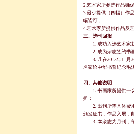
2.
艺术家所参选作品确
3.
最少提供（四幅）作
幅皆可；
4.
艺术家所提供作品及
三、选刊回报
1.
成功入选艺术家
2.
成为杂志签约书
3.
凡在
2013
年
11
月
3
名家绘中华书暨纪念毛泽
四、其他说明
1.
书画家所提供一
担；
2.
出刊所需具体费
颁发证书，作品入展，
3.
本杂志为月刊，