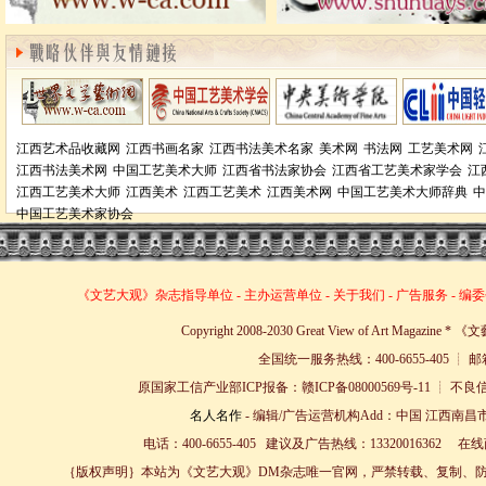
江西艺术品收藏网
江西书画名家
江西书法美术名家
美术网
书法网
工艺美术网
江西书法美术网
中国工艺美术大师
江西省书法家协会
江西省工艺美术家学会
江
江西工艺美术大师
江西美术
江西工艺美术
江西美术网
中国工艺美术大师辞典
中
中国工艺美术家协会
《文艺大观》杂志
指导单位
-
主办运营单位
-
关于我们
-
广告服务
-
编委
Copyright 2008-2030 Great View of Art Magazin
全国统一服务热线：400-6655-405 ┊ 邮箱
原国家工信产业部ICP报备：赣ICP备08000569号-11 
名人名作
- 编辑/广告运营机构Add：中国 江西南昌市
电话：400-6655-405 建议及广告热线：13320016362 
｛版权声明｝本站为《文艺大观》DM杂志唯一官网，严禁转载、复制、防