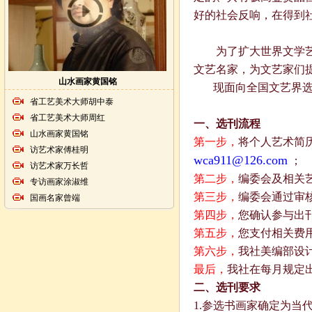
好的社会反响，在得到
为了扩大世界文学
文艺名家，为文艺家们
山水画家黄国铭
现面向全国文艺界选
省工艺美术大师胡中泰
省工艺美术大师周红
一、选刊流程
山水画家黄国铭
第一步，
将个人艺术简
访艺术家傅桂明
wca911@126.com
；
访艺术家万长哲
第二步，
编委会及相关
专访画家涂淑维
第三步，
编委会通过审
国画名家曾端
第四步，
您确认参与出
第五步，
您支付相关费
第六步，
我社美编部设
最后，
我社在每月规定
二、选刊要求
1.
参选书画家确定为当