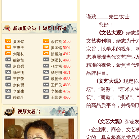
谨致
先生
/
女士
您好！
《文艺大观》
杂志
文艺类刊物，杂志为十
黄国铭
余仰贤
5156
王隆夫
黄国铭
5004
宗旨，以学术的视角、
刘远长
熊钢如
4912
态地展现当代文艺产业
熊钢如
刘远长
4898
精准的视觉，聚焦当代
唐自强
张文彬
4886
杨苏明
杨苏明
4871
品牌栏目。
王怀俊
赖德全
4838
《文艺大观》
现定位
余仰贤
王怀俊
4803
坛”、“溯源”、“艺术人
李菊生
李菊生
4752
筑”、“商道”、“摄界
赖德全
王隆夫
4636
的高品质平台，并得到
更多>>
《文艺大观》
杂志
（企业家、商会、文艺
定的、具有极高鉴赏品