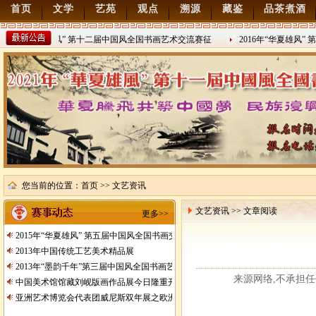
首页
文学
艺苑
观点
溯源
藏鉴
品茶煮酒
022年“华夏雄风” 第十二届中国风全国书画艺术交流赛征
2016年“华夏雄风” 
/8/15
2016/8/27
您当前的位置：
首页
>> 文艺资讯
文艺资讯 >> 文章阅读
更多>>
2015年“华夏雄风” 第五届中国风全国书画交流赛暨纪念抗日战争胜利70周年书画
2013年中国传统工艺美术精品展
2013年“墨韵千年”第三届中国风全国书画艺术交流赛征稿
来源网络,不承担任何责任
中国美术馆馆藏刘岘版画作品展今日隆重开展
亚洲艺术博览会代表团威尼斯双年展之欧洲行