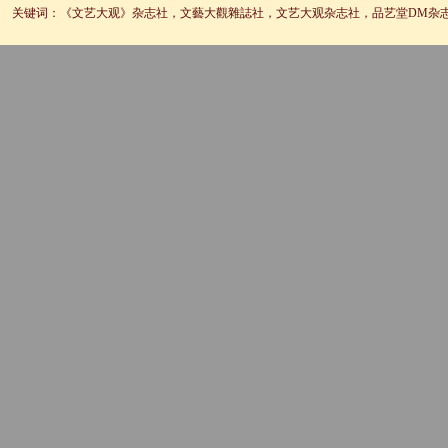
关键词：《文艺大观》杂志社，文藝大觀雜誌社，文艺大观杂志社，品艺堂DM杂