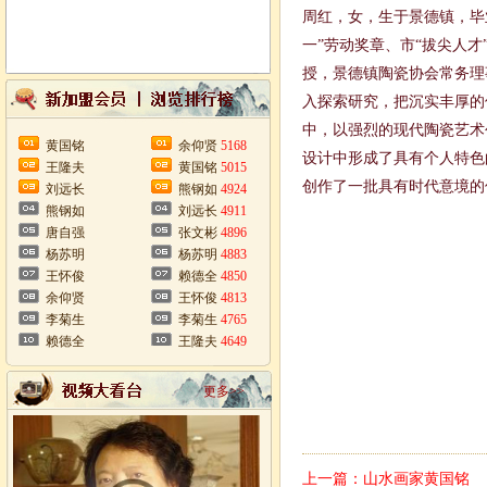
周红，女，生于景德镇，毕
一”劳动奖章、市“拔尖人
授，景德镇陶瓷协会常务理
入探索研究，把沉实丰厚的
中，以强烈的现代陶瓷艺术
黄国铭
余仰贤
5168
设计中形成了具有个人特色
王隆夫
黄国铭
5015
创作了一批具有时代意境的
刘远长
熊钢如
4924
熊钢如
刘远长
4911
唐自强
张文彬
4896
杨苏明
杨苏明
4883
王怀俊
赖德全
4850
余仰贤
王怀俊
4813
李菊生
李菊生
4765
赖德全
王隆夫
4649
更多>>
上一篇：
山水画家黄国铭