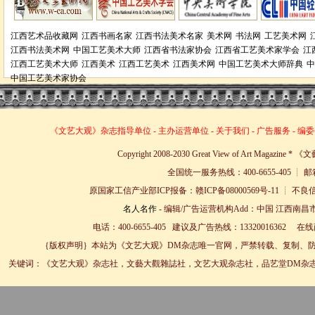
江西艺术品收藏网
江西书画名家
江西书法美术名家
美术网
书法网
工艺美术网
江西书法美术网
中国工艺美术大师
江西省书法家协会
江西省工艺美术家学会
江
江西工艺美术大师
江西美术
江西工艺美术
江西美术网
中国工艺美术大师辞典
中
中国工艺美术家协会
《文艺大观》杂志
指导单位
-
主办运营单位
-
关于我们
-
广告服务
-
编委
Copyright 2008-2030 Great View of Art Magazin
全国统一服务热线：400-6655-405 ┊ 邮箱
原国家工信产业部ICP报备：赣ICP备08000569号-11 
名人名作
- 编辑/广告运营机构Add：中国 江西南昌市
电话：400-6655-405 建议及广告热线：13320016362 
｛版权声明｝本站为《文艺大观》DM杂志唯一官网，严禁转载、复制、防
关键词：《文艺大观》杂志社，文藝大觀雜誌社，文艺大观杂志社，品艺堂DM杂