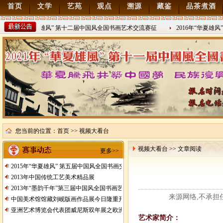
首页
文学
艺苑
观点
溯源
藏鉴
品茶煮酒
2022年“华夏雄风” 第十二届中国风全国书画艺术交流赛征
2016年“华夏雄风
2021/8/15
2016/8/27
您当前的位置：
首页
>> 视频大看台
视频大看台 >> 文章阅读
更多>>
2015年“华夏雄风” 第五届中国风全国书画交流赛暨纪念抗日战争胜利70周年书画
2013年中国传统工艺美术精品展
2013年“墨韵千年”第三届中国风全国书画艺术交流赛征稿
来源网络,不承担任何
中国美术馆馆藏刘岘版画作品展今日隆重开展
亚洲艺术博览会代表团威尼斯双年展之欧洲行
艺术家简介：