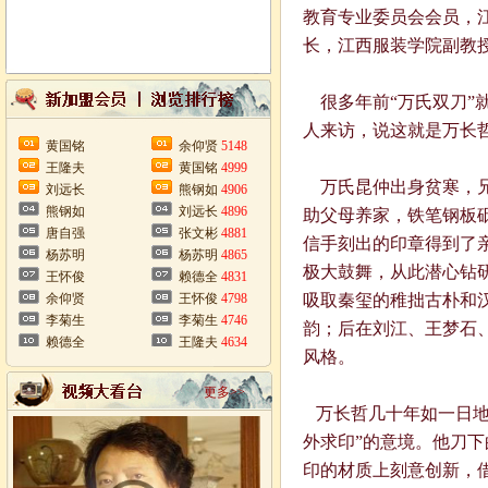
教育专业委员会会员，
长，江西服装学院副教
很多年前“万氏双刀”
人来访，说这就是万
黄国铭
余仰贤
5148
王隆夫
黄国铭
4999
万氏昆仲出身贫寒，
刘远长
熊钢如
4906
熊钢如
刘远长
4896
助父母养家，铁笔钢板
唐自强
张文彬
4881
信手刻出的印章得到了
杨苏明
杨苏明
4865
极大鼓舞，从此潜心钻
王怀俊
赖德全
4831
余仰贤
王怀俊
4798
吸取秦玺的稚拙古朴和
李菊生
李菊生
4746
韵；后在刘江、王梦石
赖德全
王隆夫
4634
风格。
更多>>
万长哲几十年如一日地
外求印”的意境。他刀
印的材质上刻意创新，