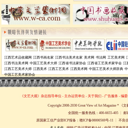
江西艺术品收藏网
江西书画名家
江西书法美术名家
美术网
书法网
工艺美术网
江西书法美术网
中国工艺美术大师
江西省书法家协会
江西省工艺美术家学会
江
江西工艺美术大师
江西美术
江西工艺美术
江西美术网
中国工艺美术大师辞典
中
中国工艺美术家协会
《文艺大观》杂志
指导单位
-
主办运营单位
-
关于我们
-
广告服务
-
编委
Copyright 2008-2030 Great View of Art Magazin
全国统一服务热线：400-6655-405 ┊ 邮箱
原国家工信产业部ICP报备：赣ICP备08000569号-11 
名人名作
- 编辑/广告运营机构Add：中国 江西南昌市