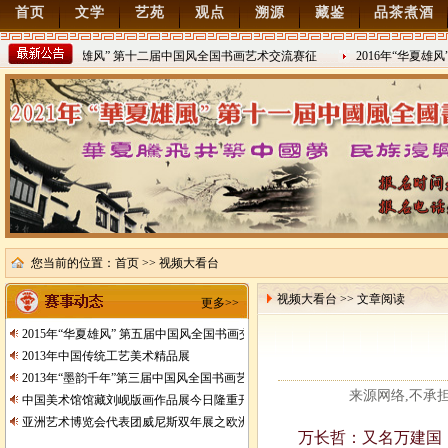
首页
文学
艺苑
观点
溯源
藏鉴
品茶煮酒
2022年“华夏雄风” 第十二届中国风全国书画艺术交流赛征
2016年“华夏雄
2021/8/15
2016/8/27
您当前的位置：
首页
>> 视频大看台
视频大看台 >> 文章阅读
更多>>
2015年“华夏雄风” 第五届中国风全国书画交流赛暨纪念抗日战争胜利70周年书画
2013年中国传统工艺美术精品展
2013年“墨韵千年”第三届中国风全国书画艺术交流赛征稿
来源网络,不承担任何
中国美术馆馆藏刘岘版画作品展今日隆重开展
亚洲艺术博览会代表团威尼斯双年展之欧洲行
万长哲：又名万建国，