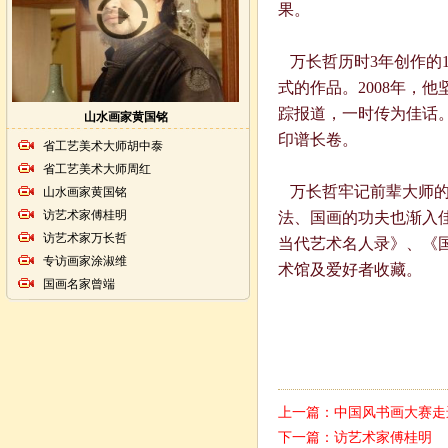
果。
万长哲历时3年创作的
式的作品。2008年，
踪报道，一时传为佳话。
山水画家黄国铭
印谱长卷。
省工艺美术大师胡中泰
省工艺美术大师周红
万长哲牢记前辈大师的
山水画家黄国铭
访艺术家傅桂明
法、国画的功夫也渐入
访艺术家万长哲
当代艺术名人录》、《
专访画家涂淑维
术馆及爱好者收藏。
国画名家曾端
上一篇：
中国风书画大赛走
下一篇：
访艺术家傅桂明