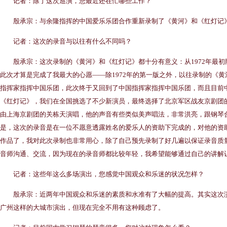
记者：除了这次巡演，您最近还在忙哪些工作？
殷承宗：与余隆指挥的中国爱乐乐团合作重新录制了《黄河》和《红灯记》，
记者：这次的录音与以往有什么不同吗？
殷承宗：这次录制的《黄河》和《红灯记》都十分有意义：从1972年最初
此次才算是完成了我最大的心愿——除1972年的第一版之外，以往录制的《
指挥家指挥中国乐团，此次终于又回到了中国指挥家指挥中国乐团，而且目前
《红灯记》，我们在全国挑选了不少新演员，最终选择了北京军区战友京剧团
由上海京剧团的关栋天演唱，他的声音有些类似美声唱法，非常洪亮，跟钢琴
是，这次的录音是在一位不愿意透露姓名的爱乐人的资助下完成的，对他的资
作品了，我对此次录制也非常用心，除了自己预先录制了好几遍以保证录音质
音师沟通、交流，因为现在的录音师都比较年轻，我希望能够通过自己的讲解
记者：这些年这么多场演出，您感觉中国观众和乐迷的状况怎样？
殷承宗：近两年中国观众和乐迷的素质和水准有了大幅的提高。其实这次演
广州这样的大城市演出，但现在完全不用有这种顾虑了。