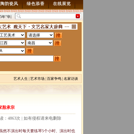
陶韵瓷风
绿色添香
在线展览
5年“华夏雄风” 第五届中国风全国书画交流赛暨纪念抗
“墨韵千年”百位名家绘中
70周年书画展7月28日起征稿
2015/7/28
图”创作
2014/3/18
艺术人生
|
艺术市场
|
百家争鸣
|
名家访谈
家殷承宗
阅读：4863次 | 如有侵权请来电删除
虽然不演出时每天要练琴5个小时、演出时也