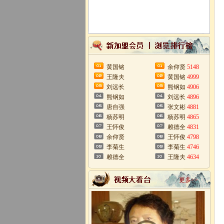
黄国铭
余仰贤
5148
王隆夫
黄国铭
4999
刘远长
熊钢如
4906
熊钢如
刘远长
4896
唐自强
张文彬
4881
杨苏明
杨苏明
4865
王怀俊
赖德全
4831
余仰贤
王怀俊
4798
李菊生
李菊生
4746
赖德全
王隆夫
4634
更多>>