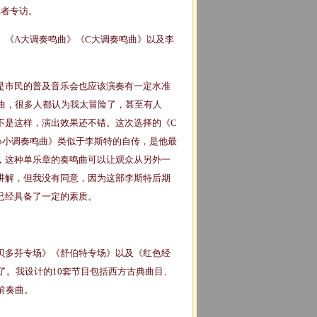
记者专访。
《A大调奏鸣曲》《C大调奏鸣曲》以及李
市民的普及音乐会也应该演奏有一定水准
曲，很多人都认为我太冒险了，甚至有人
不是这样，演出效果还不错。这次选择的《C
《b小调奏鸣曲》类似于李斯特的自传，是他最
，这种单乐章的奏鸣曲可以让观众从另外一
讲解，但我没有同意，因为这部李斯特后期
已经具备了一定的素质。
多芬专场》《舒伯特专场》以及《红色经
了。我设计的10套节目包括西方古典曲目、
前奏曲。