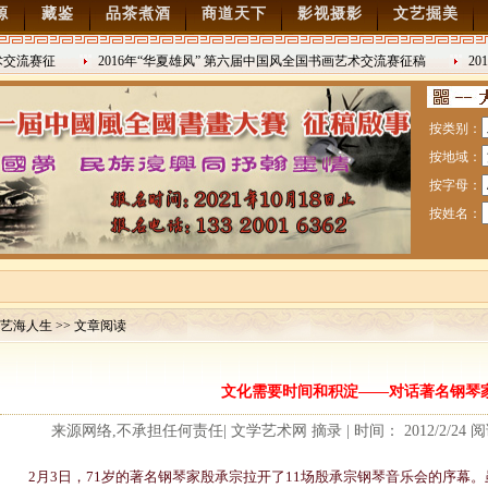
源
藏鉴
品茶煮酒
商道天下
影视摄影
文艺掘美
交流赛征
2016年“华夏雄风” 第六届中国风全国书画艺术交流赛征稿
201
2016/8/27
日战争胜利
按类别：
按地域：
按字母：
按姓名：
艺海人生 >> 文章阅读
赛暨纪念抗日战争胜利70周年书画展7月28日起征稿
文化需要时间和积淀——对话著名钢琴
流赛征稿
来源网络,不承担任何责任| 文学艺术网 摘录 | 时间： 2012/2/24 
2月3日，71岁的著名钢琴家殷承宗拉开了11场殷承宗钢琴音乐会的序幕。