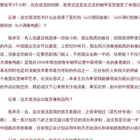
要练琴3个小时，但在巡演的间隙，殷承宗还是在北京的钢琴室里接受了本报
记者：这次巡演您为什么会选择了莫扎特《a小调回旋曲》《d小调幻想曲》
斯特的《b小调奏鸣曲》？
殷承宗：有人也建议我选择一些短小的、观众熟悉的曲目，但我觉得即便是
的作品，中国观众完全可以接受。上世纪90年代，我去四川演奏德彪西的前奏
说，演奏这些曲目一定要把剧场门锁上，不然观众会跑一半的。结果呢？不仅
大调奏鸣曲》是我在1959年维也纳青年钢琴比赛中获得第一名的参赛曲目，
著名同时也是对演奏技术要求最为苛刻的作品之一，它在创作上有很大的突破
个角度欣赏钢琴艺术。在演出形式上，本来主办方希望我能够现场为观众进行
的作品比较悲伤，我必须沉下心来很专注地演奏。事实证明，如今的中国观众
记者：这次巡演会出版音像制品吗？
殷承宗：会。这次巡演是我的第五套曲目，之前录制过《莫扎特专场》《贝
典》，我一直计划在75岁之前完成10套节目的演出和录制，这次算是完成一半
中国曲目和协奏曲，目前我正在计划从明年秋天开始演出和录制德彪西的24首