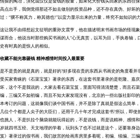
情操的陶冶，演化成仅仅是金钱的较量，如果化大价钱买回家的东西往保
高点出手，我倒觉得那还不如去做别的投资品种，还不存在真伪、好坏
过：“骥不称其力，称其德也!”以蛮力显示出来的力量，终究不如知识的
这让我不由得想起文征明的重孙文震亨，他在描述明末书画市场的怪现象
谋而合，他说当时那些购买书画的人“心无真赏，以耳为目，手执卷轴，口论
史有时真的是惊人的相似。
收藏不能光靠砸钱 精神感情时间投入最重要
是不是贵的就是真的，就是好的?好多现在贵的东西从书画史的角度看并
受买家青睐的《石渠宝笈》著录的东西，在这套书里著录的是乾隆、嘉庆
坏，这个不是我说的，大家去看石渠宝笈，里面写得清清楚楚，而且石渠
编，三编又不如初编，而且不知大家发现没有，北京的一些出版社影印的
本考订的问题，这就像我们谈中国书画，并不是除了真就是假这么简单，
几位个个都是人尖子的大臣们，还用干几十年才完成这套书?所以，即使
也挑人，不是扒拉个脑袋就能玩得起的，不是说钱，而是说精神、感情和
岁就四书五经、天文地理的学着，玩到头了也不过就是这个，还要靠身边
笈》著录过的假书画，我们故宫的绘画库房里多着呢，初编、续编、三编