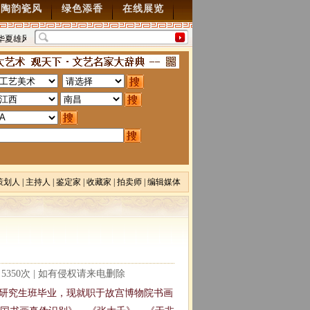
陶韵瓷风
绿色添香
在线展览
华夏雄风” 第五届中国风全国书画交流赛暨纪念抗
“墨韵千年”百位名家绘中华百米
周年书画展7月28日起征稿
2015/7/28
图”创作
2014/3/18
策划人
|
主持人
|
鉴定家
|
收藏家
|
拍卖师
|
编辑媒体
读：5350次 | 如有侵权请来电删除
系研究生班毕业，现就职于故宫博物院书画