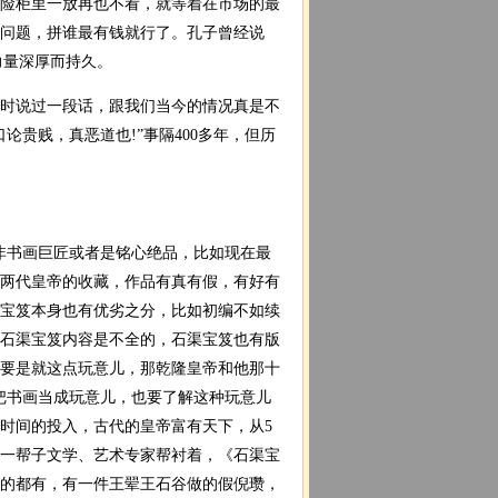
险柜里一放再也不看，就等着在市场的最
的问题，拼谁最有钱就行了。孔子曾经说
力量深厚而持久。
时说过一段话，跟我们当今的情况真是不
贵贱，真恶道也!”事隔400多年，但历
非书画巨匠或者是铭心绝品，比如现在最
两代皇帝的收藏，作品有真有假，有好有
宝笈本身也有优劣之分，比如初编不如续
石渠宝笈内容是不全的，石渠宝笈也有版
要是就这点玩意儿，那乾隆皇帝和他那十
把书画当成玩意儿，也要了解这种玩意儿
时间的投入，古代的皇帝富有天下，从5
一帮子文学、艺术专家帮衬着，《石渠宝
的都有，有一件王翚王石谷做的假倪瓒，