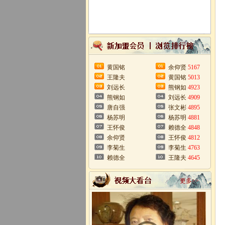
黄国铭
余仰贤
5167
王隆夫
黄国铭
5013
刘远长
熊钢如
4923
熊钢如
刘远长
4909
唐自强
张文彬
4895
杨苏明
杨苏明
4881
王怀俊
赖德全
4848
余仰贤
王怀俊
4812
李菊生
李菊生
4763
赖德全
王隆夫
4645
更多>>