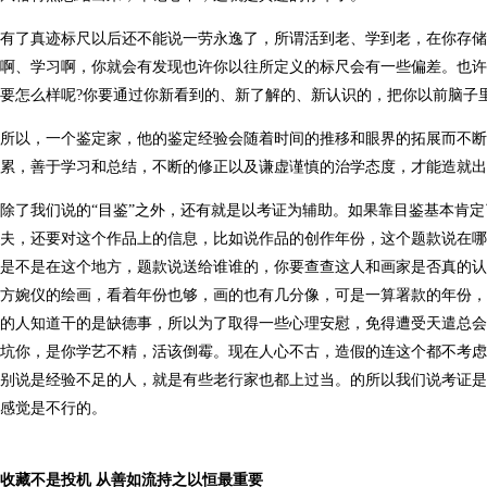
有了真迹标尺以后还不能说一劳永逸了，所谓活到老、学到老，在你存
啊、学习啊，你就会有发现也许你以往所定义的标尺会有一些偏差。也许
要怎么样呢?你要通过你新看到的、新了解的、新认识的，把你以前脑子
所以，一个鉴定家，他的鉴定经验会随着时间的推移和眼界的拓展而不
累，善于学习和总结，不断的修正以及谦虚谨慎的治学态度，才能造就出
除了我们说的“目鉴”之外，还有就是以考证为辅助。如果靠目鉴基本肯
夫，还要对这个作品上的信息，比如说作品的创作年份，这个题款说在哪
是不是在这个地方，题款说送给谁谁的，你要查查这人和画家是否真的认
方婉仪的绘画，看着年份也够，画的也有几分像，可是一算署款的年份，
的人知道干的是缺德事，所以为了取得一些心理安慰，免得遭受天遣总会
坑你，是你学艺不精，活该倒霉。现在人心不古，造假的连这个都不考虑
别说是经验不足的人，就是有些老行家也都上过当。的所以我们说考证是
感觉是不行的。
收藏不是投机 从善如流持之以恒最重要