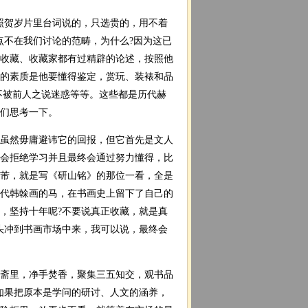
照贺岁片里台词说的，只选贵的，用不着
点不在我们讨论的范畴，为什么?因为这已
收藏、收藏家都有过精辟的论述，按照他
的素质是他要懂得鉴定，赏玩、装裱和品
不被前人之说迷惑等等。这些都是历代赫
们思考一下。
虽然毋庸避讳它的回报，但它首先是文人
会拒绝学习并且最终会通过努力懂得，比
芾，就是写《研山铭》的那位一看，全是
唐代韩榦画的马，在书画史上留下了自己的
，坚持十年呢?不要说真正收藏，就是真
头冲到书画市场中来，我可以说，最终会
斋里，净手焚香，聚集三五知交，观书品
如果把原本是学问的研讨、人文的涵养，