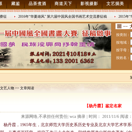
源
藏鉴
品茶煮酒
商道天下
影视摄影
文艺掘美
征
2016年“华夏雄风” 第六届中国风全国书画艺术交流赛征稿
2015年“
2016/8/27
日战争胜利70
按类别：
按地域：
按字母：
按姓名：
文艺人物 >> 文章阅读
赛暨纪念抗日战争胜利70周年书画展7月28日起征稿
【杨丹霞】鉴定名家
流赛征稿
来源网络,不承担任何责任| wca 摘录 | 时间： 2011/11/6 阅
杨丹霞，1965年生，北京师范大学历史系历史专业及北京大学艺术学