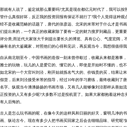
那就有人说了，鉴定就那么重要吗?尤其是现在都亿元时代了，我可以按
管什么真假好坏，反正我的投资回报有保证不就行了?我个人觉得这种观
经不是收藏范畴的话题了，唐代的张彦远、北宋的米芾对于什么才是书画
们提出来的，一个真正的收藏家除了要有一定的财力搜罗到藏品，更重要
评分类;而近代大家张大千则提出要长久的博览、具有公心、气度宏阔，
赫有名的大鉴藏家，对照他们的心得和见识，再反观当今，我想很值得我
自从南北朝至今，中国书画的造假一刻未曾停歇过，收藏从来都是雅事，
雅士的玩物，玩儿的人是爱它的、懂它的人，即使是开始时不懂的，也不
如北宋的一个大官叫刘泾，刚开始就拣名气大的、价钱贵的买，结果让米
假货，后来刘泾接受米芾的指导，经过10年的学习磨练，最终收藏到了
名字。纵观当今沸沸扬扬的书画市场，又有几人能够像刘泾那样从善如流
正投资的人又有多少呢?大多数不过是投机罢了。如果大家都抱着这种念
有人后悔的。
古人是怎么玩书画的呢，在像今天的这样风和日丽的好天，窗明几净的书
画、纵论古今。现在有多少人把书画买回家之后会去细细品味、研究呢?