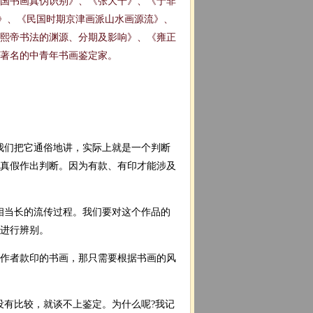
国书画真伪识别》、《张大千》、《于非
析》、《民国时期京津画派山水画源流》、
熙帝书法的渊源、分期及影响》、《雍正
是著名的中青年书画鉴定家。
我们把它通俗地讲，实际上就是一个判断
真假作出判断。因为有款、有印才能涉及
相当长的流传过程。我们要对这个作品的
进行辨别。
作者款印的书画，那只需要根据书画的风
没有比较，就谈不上鉴定。为什么呢?我记