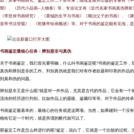
部，从事书画研究、鉴定工作二十余年来，陆续发展并出版的专著有《中
闇》、《历代小品画--人物卷》等，专业论文有《近代名家书画真伪辨
《李世倬书画研究》、《黄钺的生平与书画》《顺治父子的书画》、《康
皇帝书法管窥》、《乾隆帝绘画概述》等。对于书画的鉴定颇有见地，
书画鉴定最核心任务：辨别是非与真伪
关于书画鉴定，我们首先要明确，什么叫书画鉴定呢?书画的鉴定工作，
真伪和辨别是非的工作。判别真伪就是我们对有作者款题和印章的作品的
到真和伪的问题。
辨别是非又是什么呢?就是对一件作品，尤其是古代的作品，它会有一个
流传的经历进行判别。比如作品上的题跋、鉴藏印等等。对于作品的传承
书画鉴定最基本的，最核心的任务就是这两项。当然，如果碰到一个没有
格给它定一个时代，就是所谓的断代就可以了。
那鉴定工作是怎么样进行的呢?鉴定，说白了，它就是一个比较的过程。