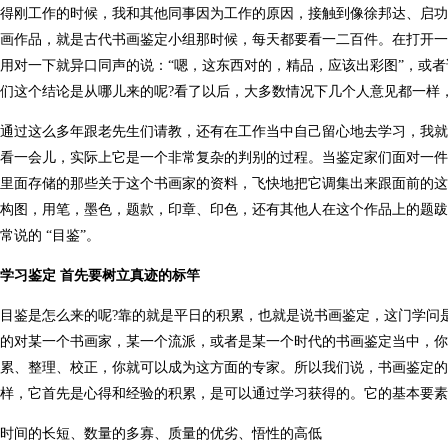
得刚工作的时候，我和其他同事因为工作的原因，接触到像徐邦达、启功
画作品，就是古代书画鉴定小组那时候，每天都要看一二百件。在打开一
用对一下就异口同声的说：“嗯，这东西对的，精品，应该出彩图”，或者
们这个结论是从哪儿来的呢?看了以后，大多数情况下几个人意见都一样
通过这么多年跟老先生们请教，还有在工作当中自己留心地去学习，我就
看一会儿，实际上它是一个非常复杂的判别的过程。当鉴定家们面对一件
里面存储的那些关于这个书画家的资料，飞快地把它调集出来跟面前的这
构图，用笔，墨色，题款，印章、印色，还有其他人在这个作品上的题跋
常说的 “目鉴”。
学习鉴定 首先要树立真迹的标竿
目鉴是怎么来的呢?靠的就是平日的积累，也就是说书画鉴定，这门学问
的对某一个书画家，某一个流派，或者是某一个时代的书画鉴定当中，
累、整理、校正，你就可以成为这方面的专家。所以我们说，书画鉴定的
样，它首先是心得和经验的积累，是可以通过学习获得的。它的基本要素
时间的长短、数量的多寡、质量的优劣、悟性的高低