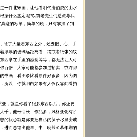
过一件北宋画，让他看明代唐伯虎的山水
根据什么鉴定呢?以前老先生们总教导我
立真迹的标竿，简单的说，只有掌握了判
的条件，除了大量看东西之外，还要眼、心、手
着厚厚的玻璃远距离看，绢或者纸张的纹
东西拿在手里的感觉等等，都无法让人可
强百倍，大家可能都参加过拍卖，或许都
的书画，看图录比看原件好很多，因为图
，所以，你就明白如果有人仅仅靠翻看拍
质变，就是你看了很多东西以后，你还要
大千，他寿命长、作品多，风格变化有阶
想的状态就是你要把自己的脑子尽量变成
，进而总结出他早、中、晚甚至暮年期的