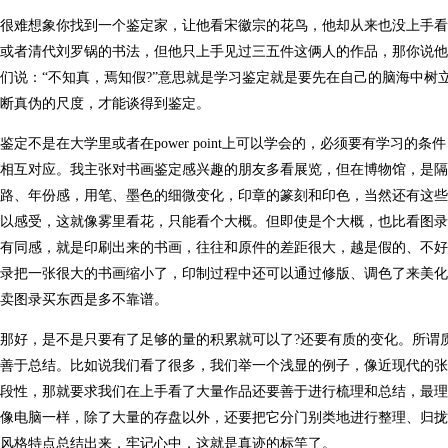
很难想象你找到一个鉴定家，让他看宋徽宗的花鸟，他却从来也没上手看
或者清代刘罗锅的书法，但他只上手见过三五件这俩人的作品，那你说他
们说：“不知真，焉知假?”意思就是学习鉴定就是要先在自己的脑海中树
断真伪的尺度，才能谈得到鉴定。
鉴定不是在大学里或者在power point上可以学会的，必须要有学习
相互对应。我主张对书画鉴定感兴趣的朋友多看展览，但在博物馆，是隔
路、年份感，用笔、墨色的细微变化，印章的篆刻和印色，当然还有这些
以感受，这就像雾里看花，只能看个大概。但即使是个大概，也比看图录
有同感，就是印刷出来的书画，往往和原件的差距很大，越是假的、不好
录把一张很大的书画缩小了，印制过程中还可以通过修版、调色了来美化
卖图录买东西是多不靠谱。
那好，是不是只要有了足够的量的积累就可以了?还要有质的变化。所谓
善于总结。比如说我们看了很多，我们举一个浅显的例子，像近现代的张
段性，那就要求我们在上手看了大量作品还要善于进行梳理和总结，最理
像电脑一样，除了大量的存盘以外，还要把它分门别类地进行整理、归拢
风格特点总结出来，牢记心中，这就是真迹的标竿了。