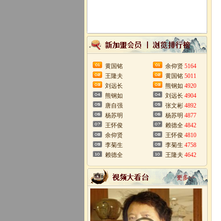
黄国铭
余仰贤
5164
王隆夫
黄国铭
5011
刘远长
熊钢如
4920
熊钢如
刘远长
4904
唐自强
张文彬
4892
杨苏明
杨苏明
4877
王怀俊
赖德全
4842
余仰贤
王怀俊
4810
李菊生
李菊生
4758
赖德全
王隆夫
4642
更多>>