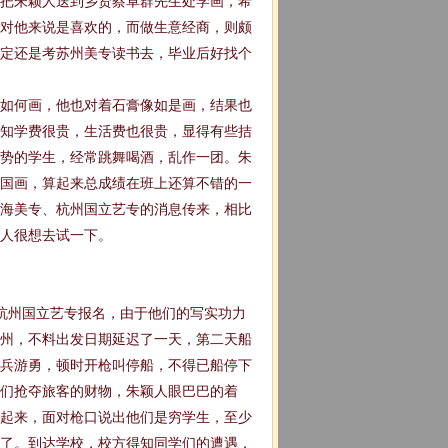
5年把朱颖人送到乡贤蔡卓群先生处学画，希
对他来说是喜欢的，而做生意经商，则颇
决定还是考苏州美专读书去，毕业后好找个
生如何画，他也对着石膏像如是画，结果也
知学费很贵，生活费也很贵，显得有些拮
势的学生，经常跳舞喝酒，乱作一团。朱
国画，算起来总成绩在班上还算不错的一
海美专、杭州国立艺专的消息传来，相比
人很想去试一下。
赴杭州国立艺专报名，由于他们的写实功力
州，不料出发日期延迟了一天，第二天船
兵游勇，顿时开枪叫停船，不得已船停下
盗们抢夺旅客的财物，朱颖人眼巴巴的着
起来，面对枪口说出他们是穷学生，至少
了。到达学校，校方得知同学们的遭遇，