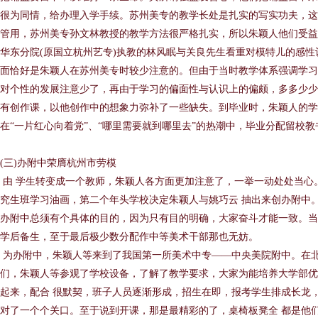
很为同情，给办理入学手续。苏州美专的教学长处是扎实的写实功夫，这
管用，苏州美专孙文林教授的教学方法很严格扎实，所以朱颖人他们受益
华东分院(原国立杭州艺专)执教的林风眠与关良先生看重对模特儿的感
面恰好是朱颖人在苏州美专时较少注意的。但由于当时教学体系强调学习
对个性的发展注意少了，再由于学习的偏面性与认识上的偏颇，多多少少
有创作课，以他创作中的想象力弥补了一些缺失。到毕业时，朱颖人的学
在“一片红心向着党”、“哪里需要就到哪里去”的热潮中，毕业分配留校教
(三)办附中荣膺杭州市劳模
由 学生转变成一个教师，朱颖人各方面更加注意了，一举一动处处当心
究生班学习油画，第二个年头学校决定朱颖人与姚巧云 抽出来创办附中
办附中总须有个具体的目的，因为只有目的明确，大家奋斗才能一致。当
学后备生，至于最后极少数分配作中等美术干部那也无妨。
为办附中，朱颖人等来到了我国第一所美术中专——中央美院附中。在北
们，朱颖人等参观了学校设备，了解了教学要求，大家为能培养大学部优
起来，配合 很默契，班子人员逐渐形成，招生在即，报考学生排成长龙
对了一个个关口。至于说到开课，那是最精彩的了，桌椅板凳全 都是他