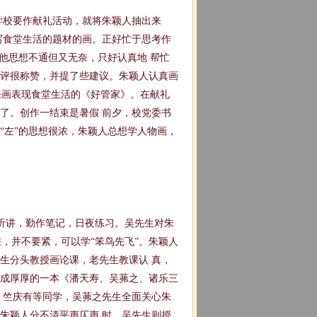
学校要作献礼活动，就将朱颖人抽出来
写食堂生活的题材的画。正好忙于思考作
他思想不通但又无奈，只好认真地 帮忙
评很称赞，并提了些建议。朱颖人认真画
来画表现食堂生活的《好管家》。在献礼
了。创作一结束是暑假 前夕，校党委书
“左”的思想很浓，朱颖人总想学人物画，
听讲，勤作笔记，日夜练习。吴先生对朱
差，并不要紧，可以学“笨鸟先飞”。朱颖人
生分头教授画论课，老先生教课认 真，
成厚厚的一本《潘天寿、吴茀之、诸乐三
、竺庆有等同学，吴茀之先生全面关心朱
朱颖人分不清平声仄声 时，吴先生则授