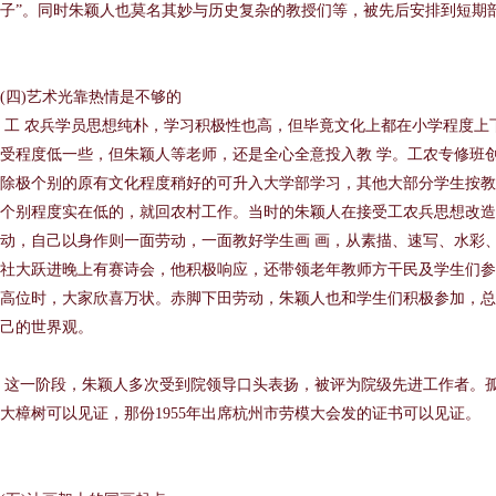
子”。同时朱颖人也莫名其妙与历史复杂的教授们等，被先后安排到短期
(四)艺术光靠热情是不够的
工 农兵学员思想纯朴，学习积极性也高，但毕竟文化上都在小学程度上
受程度低一些，但朱颖人等老师，还是全心全意投入教 学。工农专修班
除极个别的原有文化程度稍好的可升入大学部学习，其他大部分学生按教
个别程度实在低的，就回农村工作。当时的朱颖人在接受工农兵思想改
动，自己以身作则一面劳动，一面教好学生画 画，从素描、速写、水彩、
社大跃进晚上有赛诗会，他积极响应，还带领老年教师方干民及学生们参
高位时，大家欣喜万状。赤脚下田劳动，朱颖人也和学生们积极参加，总
己的世界观。
这一阶段，朱颖人多次受到院领导口头表扬，被评为院级先进工作者。孤
大樟树可以见证，那份1955年出席杭州市劳模大会发的证书可以见证。