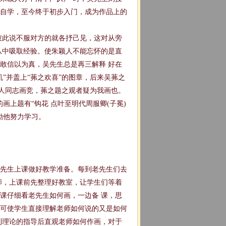
自学，至今终于初步入门，成为作品上的
彼此说不服对方的就各抒己见，这对从旁
从中吸取经验。使朱颖人不能忘怀的是直
敢信以为真，吴先生总是再三解释 好在
”并盖上“茀之欢喜”的图章，后来吴茀之
颖人同志画竞，茀之题之观者疑为我画也。
上题有“钩花 点叶至明代周服卿(子冕)
励他努力学习。
先生上课做好教学准备。每到老先生们去
师，上课前先整理好教室，让学生们等着
课仔细看老先生如何画，一边备 课，思
可使学生直接理解老师如何说的又是如何
到理论的指导后直观老师如何作画，对于