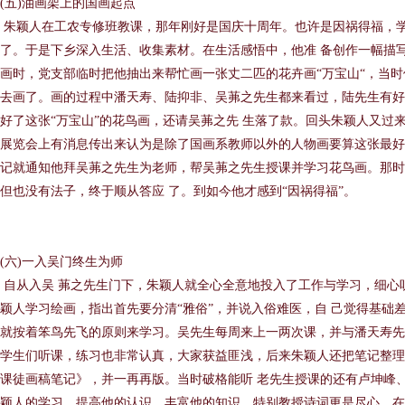
(五)油画架上的国画起点
朱颖人在工农专修班教课，那年刚好是国庆十周年。也许是因祸得福，
了。于是下乡深入生活、收集素材。在生活感悟中，他准 备创作一幅描
画时，党支部临时把他抽出来帮忙画一张丈二匹的花卉画“万宝山“，当时
去画了。画的过程中潘天寿、陆抑非、吴茀之先生都来看过，陆先生有好
好了这张“万宝山”的花鸟画，还请吴茀之先 生落了款。回头朱颖人又过
展览会上有消息传出来认为是除了国画系教师以外的人物画要算这张最好
记就通知他拜吴茀之先生为老师，帮吴茀之先生授课并学习花鸟画。那时
但也没有法子，终于顺从答应 了。到如今他才感到“因祸得福”。
(六)一入吴门终生为师
自从入吴 茀之先生门下，朱颖人就全心全意地投入了工作与学习，细心
颖人学习绘画，指出首先要分清“雅俗”，并说入俗难医，自 己觉得基础
就按着笨鸟先飞的原则来学习。吴先生每周来上一两次课，并与潘天寿先
学生们听课，练习也非常认真，大家获益匪浅，后来朱颖人还把笔记整理
课徒画稿笔记》，并一再再版。当时破格能听 老先生授课的还有卢坤峰
颖人的学习，提高他的认识，丰富他的知识，特别教授诗词更是尽心，在