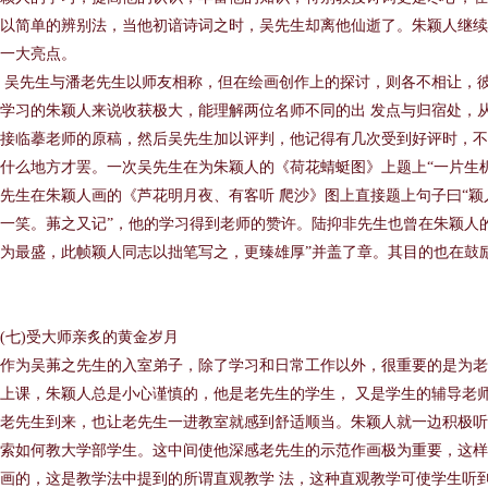
以简单的辨别法，当他初谙诗词之时，吴先生却离他仙逝了。朱颖人继续
一大亮点。
吴先生与潘老先生以师友相称，但在绘画创作上的探讨，则各不相让，
学习的朱颖人来说收获极大，能理解两位名师不同的出 发点与归宿处，
接临摹老师的原稿，然后吴先生加以评判，他记得有几次受到好评时，不
什么地方才罢。一次吴先生在为朱颖人的《荷花蜻蜓图》上题上“一片生机
先生在朱颖人画的《芦花明月夜、有客听 爬沙》图上直接题上句子曰“
一笑。茀之又记”，他的学习得到老师的赞许。陆抑非先生也曾在朱颖人的画
为最盛，此帧颖人同志以拙笔写之，更臻雄厚”并盖了章。其目的也在鼓
(七)受大师亲炙的黄金岁月
作为吴茀之先生的入室弟子，除了学习和日常工作以外，很重要的是为老
上课，朱颖人总是小心谨慎的，他是老先生的学生， 又是学生的辅导老
老先生到来，也让老先生一进教室就感到舒适顺当。朱颖人就一边积极听
索如何教大学部学生。这中间使他深感老先生的示范作画极为重要，这样
画的，这是教学法中提到的所谓直观教学 法，这种直观教学可使学生听