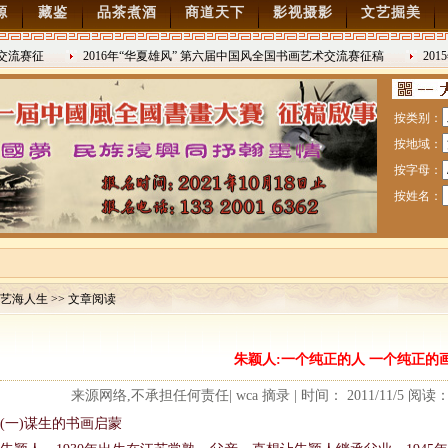
源
藏鉴
品茶煮酒
商道天下
影视摄影
文艺掘美
流赛征
2016年“华夏雄风” 第六届中国风全国书画艺术交流赛征稿
2015
2016/8/27
日战争胜利
按类别：
按地域：
按字母：
按姓名：
艺海人生 >> 文章阅读
赛暨纪念抗日战争胜利70周年书画展7月28日起征稿
朱颖人:一个纯正的人 一个纯正的
流赛征稿
来源网络,不承担任何责任| wca 摘录 | 时间： 2011/11/5 阅
(一)谋生的书画启蒙