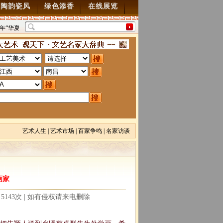
陶韵瓷风
绿色添香
在线展览
年“华夏雄风” 第五届中国风全国书画交流赛暨纪念抗
“墨韵千年”百位名家绘中华
70周年书画展7月28日起征稿
2015/7/28
图”创作
2014/3/18
艺术人生
|
艺术市场
|
百家争鸣
|
名家访谈
画家
读：5143次 | 如有侵权请来电删除