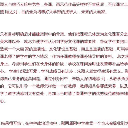
颖人与姚巧云暗中竞争，备课、画示范作品等样样不肯落后，不仅课堂上
照 顾之列，目的全为培养好大学部的接班人，未来的大画家。
只有目标明确后才能建架附中的骨架。他们把课程总体定为文化课百分之
美术课以外，就尽力使学生认识到学好文化课的重要性，督促学生要把目
造就一个大画 家的重要性。文化课也是基础，而且是重要的基础，叮嘱
课老师了解学生的学习情况，作为任课教师在课外辅导时的资料。 总之
身上。考虑到学生们在长身体的阶段，学校在课间操时还发营养补品给学
心。 学生们活泼可爱，学习成绩日有进步，朱颖人就觉得生活有意义。
虑自己业务的提高问题。通过创办附中，朱颖人深切地感 到，从教学角
的，它可以引导一个教师怎样做一个好教师，教师须具备哪些素养，以及
学了教学法感到大有益处，再加上当时请了普通中学的优秀模范教师来辅
心。
结果很可惜，在种种政治运动中，那两届附中学生竟一个也未被吸收到大