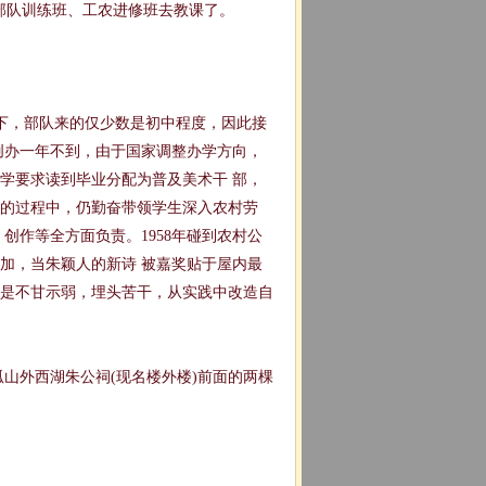
部队训练班、工农进修班去教课了。
下，部队来的仅少数是初中程度，因此接
创办一年不到，由于国家调整办学方向，
学要求读到毕业分配为普及美术干 部，
造的过程中，仍勤奋带领学生深入农村劳
创作等全方面负责。1958年碰到农村公
加，当朱颖人的新诗 被嘉奖贴于屋内最
是不甘示弱，埋头苦干，从实践中改造自
山外西湖朱公祠(现名楼外楼)前面的两棵