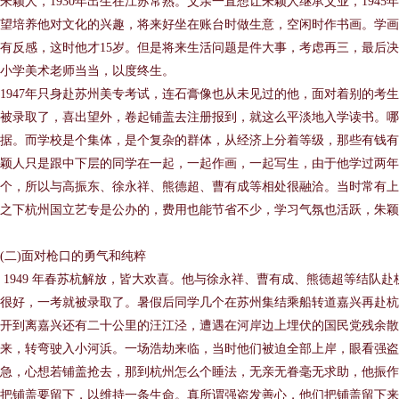
朱颖人，1930年出生在江苏常熟。父亲一直想让朱颖人继承父业，194
望培养他对文化的兴趣，将来好坐在账台时做生意，空闲时作书画。学画
有反感，这时他才15岁。但是将来生活问题是件大事，考虑再三，最后
小学美术老师当当，以度终生。
1947年只身赴苏州美专考试，连石膏像也从未见过的他，面对着别的考
被录取了，喜出望外，卷起铺盖去注册报到，就这么平淡地入学读书。哪
据。而学校是个集体，是个复杂的群体，从经济上分着等级，那些有钱有
颖人只是跟中下层的同学在一起，一起作画，一起写生，由于他学过两年
个，所以与高振东、徐永祥、熊德超、曹有成等相处很融洽。当时常有上
之下杭州国立艺专是公办的，费用也能节省不少，学习气氛也活跃，朱颖
(二)面对枪口的勇气和纯粹
1949 年春苏杭解放，皆大欢喜。他与徐永祥、曹有成、熊德超等结队
很好，一考就被录取了。暑假后同学几个在苏州集结乘船转道嘉兴再赴杭
开到离嘉兴还有二十公里的汪江泾，遭遇在河岸边上埋伏的国民党残余散
来，转弯驶入小河浜。一场浩劫来临，当时他们被迫全部上岸，眼看强
急，心想若铺盖抢去，那到杭州怎么个睡法，无亲无眷毫无求助，他振作
把铺盖要留下，以维持一条生命。真所谓强盗发善心，他们把铺盖留下来